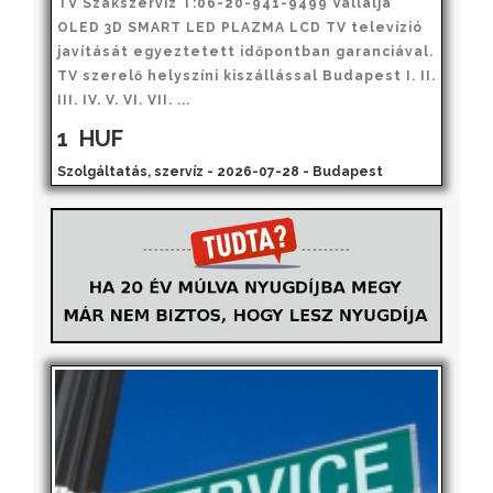
TV Szakszerviz T:06-20-941-9499 Vállalja
OLED 3D SMART LED PLAZMA LCD TV televízió
javítását egyeztetett időpontban garanciával.
TV szerelő helyszíni kiszállással Budapest I. II.
III. IV. V. VI. VII. ...
1
HUF
Szolgáltatás, szervíz - 2026-07-28 - Budapest