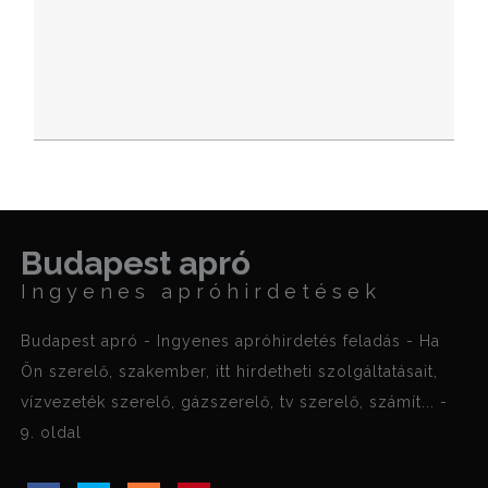
Budapest apró
Ingyenes apróhirdetések
Budapest apró - Ingyenes apróhirdetés feladás - Ha
Ön szerelő, szakember, itt hirdetheti szolgáltatásait,
vízvezeték szerelő, gázszerelő, tv szerelő, számít... -
9. oldal