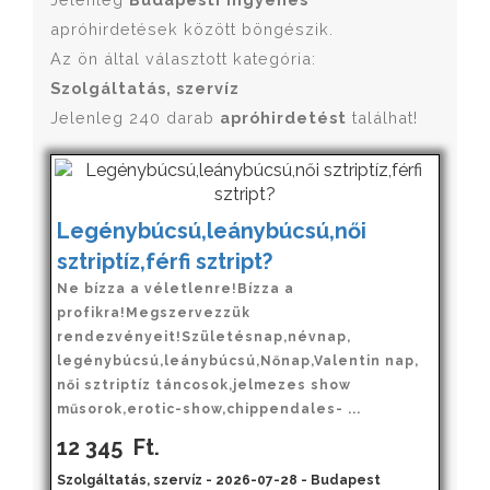
apróhirdetések között böngészik.
Az ön által választott kategória:
Szolgáltatás, szervíz
Jelenleg 240 darab
apróhirdetést
találhat!
Legénybúcsú,leánybúcsú,női
sztriptíz,férfi sztript?
Ne bízza a véletlenre!Bízza a
profikra!Megszervezzük
rendezvényeit!Születésnap,névnap,
legénybúcsú,leánybúcsú,Nőnap,Valentin nap,
női sztriptíz táncosok,jelmezes show
műsorok,erotic-show,chippendales- ...
12 345
Ft.
Szolgáltatás, szervíz - 2026-07-28 - Budapest