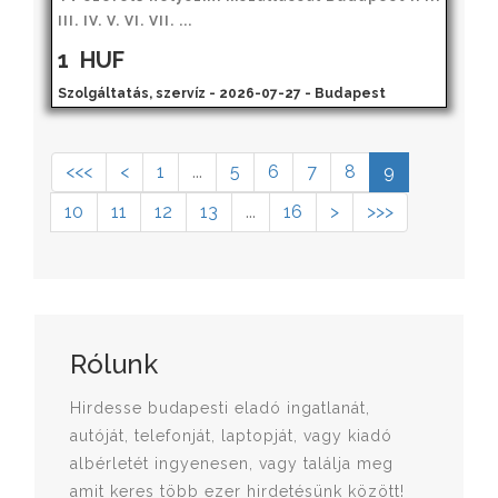
III. IV. V. VI. VII. ...
1
HUF
Szolgáltatás, szervíz - 2026-07-27 - Budapest
<<<
<
1
...
5
6
7
8
9
10
11
12
13
...
16
>
>>>
Rólunk
Hirdesse budapesti eladó ingatlanát,
autóját, telefonját, laptopját, vagy kiadó
albérletét ingyenesen, vagy találja meg
amit keres több ezer hirdetésünk között!