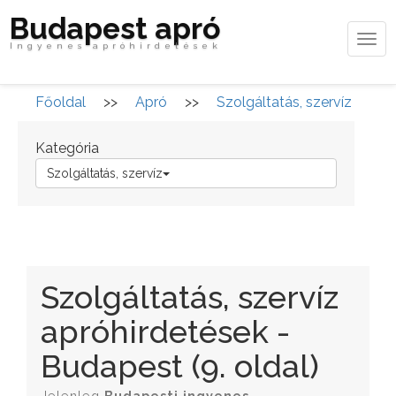
Budapest apró
Tog
Ingyenes apróhirdetések
navi
Főoldal
>>
Apró
>>
Szolgáltatás, szervíz
Kategória
Szolgáltatás, szervíz
Szolgáltatás, szervíz
apróhirdetések -
Budapest (9. oldal)
Jelenleg
Budapesti
ingyenes