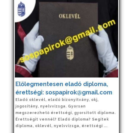
Előlegmentesen eladó diploma,
érettségi: sospapirok@gmail.com
Eladó oklevél, eladó bizonyítvány, okj,
jogosítány, nyelvvizsga. Gyorsan
megszerezhető érettségi, gyorsított diploma.
Érettségit vennél? Eladó diploma? Segítek
diploma, oklevél, nyelvvizsga, érettségi ...