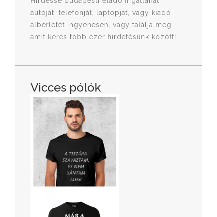
Hirdesse budapesti eladó ingatlanát,
autóját, telefonját, laptopját, vagy kiadó
albérletét ingyenesen, vagy találja meg
amit keres több ezer hirdetésünk között!
Vicces pólók