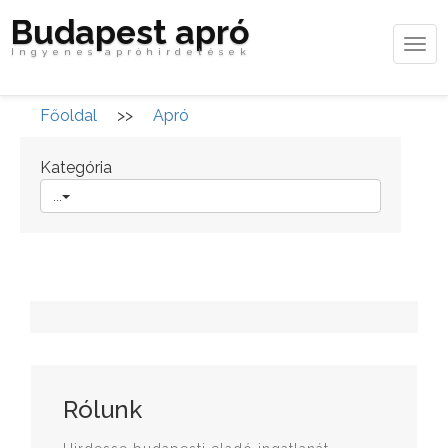
Budapest apró
Tog
Ingyenes apróhirdetések
navi
Főoldal
>>
Apró
Kategória
...
Rólunk