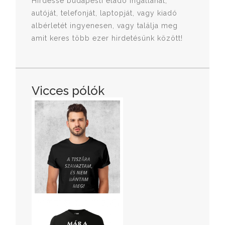
Hirdesse budapesti eladó ingatlanát,
autóját, telefonját, laptopját, vagy kiadó
albérletét ingyenesen, vagy találja meg
amit keres több ezer hirdetésünk között!
Vicces pólók