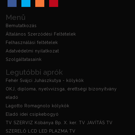
Menü
Bemutatkozás
Általános Szerződési Feltételek
Felhasználási feltételek
Adatvédelmi nyilatkozat
Szolgáltatasaink
Legutóbbi aprók
Fehér Svájci Juhászkutya - kölykök
OKJ, diploma, nyelvvizsga, érettségi bizonyítvány
eladó
Lagotto Romagnolo kölykök
Eladó idei csipkebogyó
TV SZERVIZ Kőbánya Bp. X. ker. TV JAVÍTÁS TV
SZERELŐ LCD LED PLAZMA TV