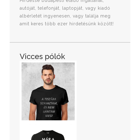
Hirdesse budapesti eladó ingatlanát,
autóját, telefonját, laptopját, vagy kiadó
albérletét ingyenesen, vagy találja meg
amit keres több ezer hirdetésünk között!
Vicces pólók