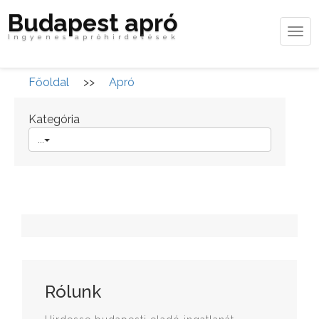
Budapest apró
Tog
Ingyenes apróhirdetések
navi
Főoldal
>>
Apró
Kategória
...
Rólunk