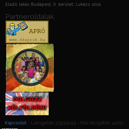
Eladó lakás Budapest, II. kerület, Lukács utca
Partneroldalak
Kapcsolat
- Látogatók: 12934144 - Mai látogatók: 4205 -