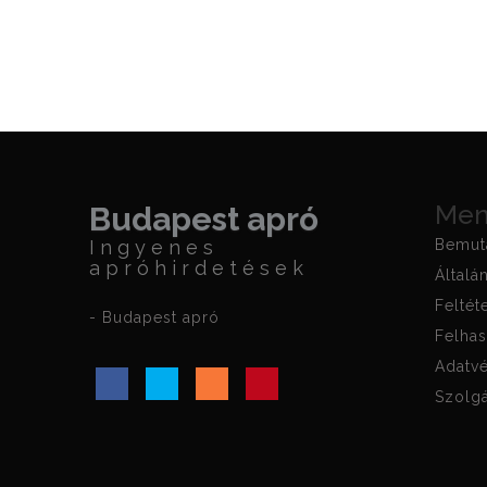
Me
Budapest apró
Ingyenes
Bemut
apróhirdetések
Általá
Feltét
- Budapest apró
Felhas
Adatvé
Szolgá