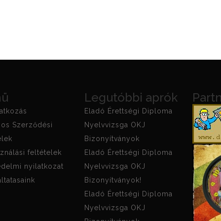
nü
Legutóbbi aprók
Part
atkozás
Eladó Érettségi Diploma
nos Szerződési
Nyelvvizsga OKJ
elek
Bizonyítványok
ználási feltételek
Eladó Érettségi Diploma
delmi nyilatkozat
Nyelvvizsga OKJ
ltatasaink
Bizonyítványok!
Eladó Érettségi Diploma
Nyelvvizsga OKJ