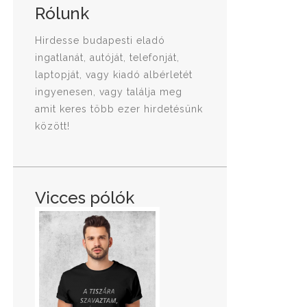
Rólunk
Hirdesse budapesti eladó
ingatlanát, autóját, telefonját,
laptopját, vagy kiadó albérletét
ingyenesen, vagy találja meg
amit keres több ezer hirdetésünk
között!
Vicces pólók