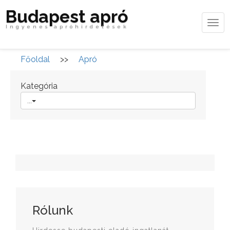
Budapest apró
Tog
Ingyenes apróhirdetések
navi
Főoldal
>>
Apró
Kategória
...
Rólunk