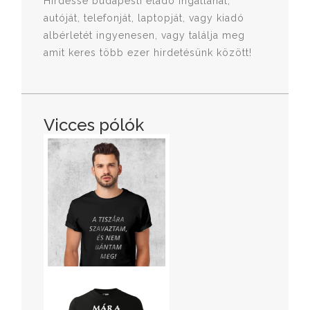
Hirdesse budapesti eladó ingatlanát,
autóját, telefonját, laptopját, vagy kiadó
albérletét ingyenesen, vagy találja meg
amit keres több ezer hirdetésünk között!
Vicces pólók